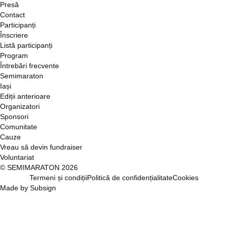
Presă
Contact
Participanți
Înscriere
Listă participanți
Program
Întrebări frecvente
Semimaraton
Iași
Ediții anterioare
Organizatori
Sponsori
Comunitate
Cauze
Vreau să devin fundraiser
Voluntariat
© SEMIMARATON 2026
Termeni și condiții
Politică de confidențialitate
Cookies
Made by
Subsign