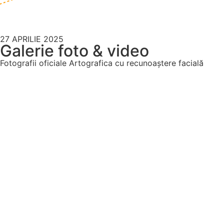
27 APRILIE 2025
Galerie foto & video
Fotografii oficiale Artografica
cu recunoaștere facială
Toate pozele si video
Fotografii Oficiale Artografica
Fotografii Voluntari - Lucian
Fotografii Voluntari - Ioana
Fotografii Voluntari - Ilaria
Fotografii Voluntari - Luana