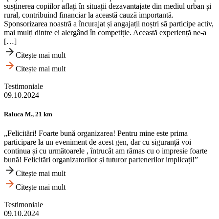
susținerea copiilor aflați în situații dezavantajate din mediul urban și
rural, contribuind financiar la această cauză importantă.
Sponsorizarea noastră a încurajat și angajații noștri să participe activ,
mai mulți dintre ei alergând în competiție. Această experiență ne-a
[…]
Citește mai mult
Citește mai mult
Testimoniale
09.10.2024
Raluca M., 21 km
„Felicitări! Foarte bună organizarea! Pentru mine este prima
participare la un eveniment de acest gen, dar cu siguranță voi
continua și cu următoarele , întrucât am rămas cu o impresie foarte
bună! Felicitări organizatorilor și tuturor partenerilor implicați!”
Citește mai mult
Citește mai mult
Testimoniale
09.10.2024