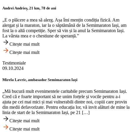
Andrei Andrieș, 21 km, 78 de ani
„E o plăcere a mea să alerg. Așa îmi mențin condiția fizică. Am
alergat și la maraton, iar la o săptămână de la Semimaraton Iași, am
fost la o altă competiție. Sper să vin și la anul la Semimaraton Iași.
La vârsta mea e o chestiune de speranță.”
Citește mai mult
Citește mai mult
Testimoniale
09.10.2024
Mirela Lavric, ambasador Semimaraton Iași
„Mă bucură mult evenimentele caritabile precum Semimaraton Iași.
Cred că e foarte important să ne unim forțele și vocile pentru a-i
ajuta pe cei mai mici și mai vulnerabili dintre noi, copiii care provin
din medii defavorizate. Pentru educația lor, vă invit alături de mine la
linia de start de la Semimaraton Iași, pe 21 […]
Citește mai mult
Citește mai mult