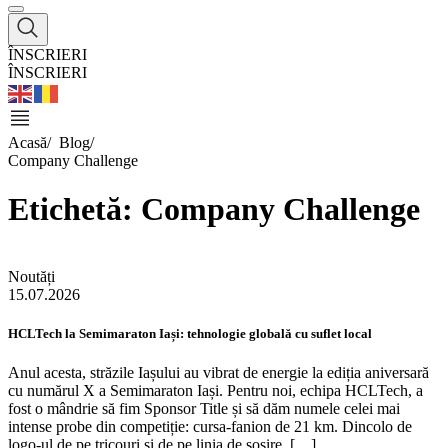
ÎNSCRIERI
ÎNSCRIERI
Acasă/
Blog
/
Company Challenge
Etichetă: Company Challenge
Noutăți
15.07.2026
HCLTech la Semimaraton Iași: tehnologie globală cu suflet local
Anul acesta, străzile Iașului au vibrat de energie la ediția aniversară
cu numărul X a Semimaraton Iași. Pentru noi, echipa HCLTech, a
fost o mândrie să fim Sponsor Title și să dăm numele celei mai
intense probe din competiție: cursa-fanion de 21 km. Dincolo de
logo-ul de pe tricouri și de pe linia de sosire, […]