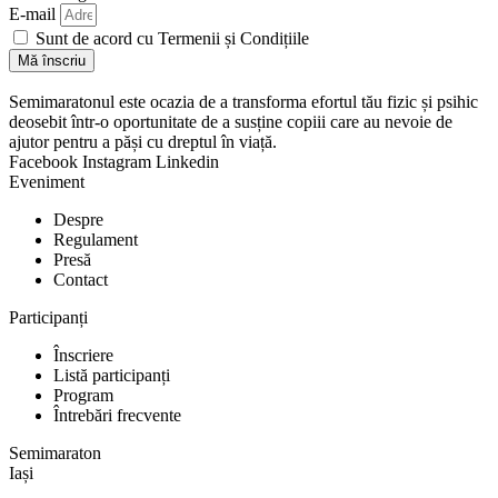
E-mail
Sunt de acord cu Termenii și Condițiile
Mă înscriu
Semimaratonul este ocazia de a transforma efortul tău fizic și psihic
deosebit într-o oportunitate de a susține copiii care au nevoie de
ajutor pentru a păși cu dreptul în viață.
Facebook
Instagram
Linkedin
Eveniment
Despre
Regulament
Presă
Contact
Participanți
Înscriere
Listă participanți
Program
Întrebări frecvente
Semimaraton
Iași