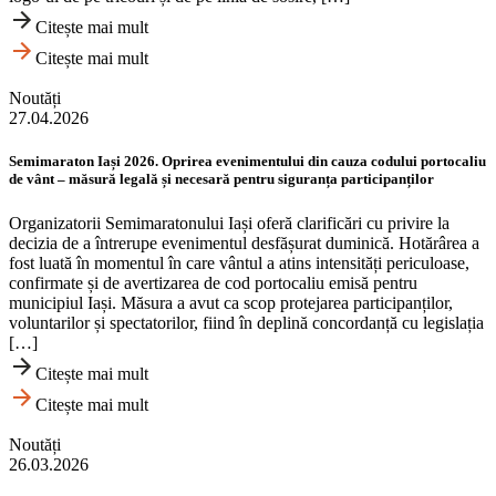
Citește mai mult
Citește mai mult
Noutăți
27.04.2026
Semimaraton Iași 2026. Oprirea evenimentului din cauza codului portocaliu
de vânt – măsură legală și necesară pentru siguranța participanților
Organizatorii Semimaratonului Iași oferă clarificări cu privire la
decizia de a întrerupe evenimentul desfășurat duminică. Hotărârea a
fost luată în momentul în care vântul a atins intensități periculoase,
confirmate și de avertizarea de cod portocaliu emisă pentru
municipiul Iași. Măsura a avut ca scop protejarea participanților,
voluntarilor și spectatorilor, fiind în deplină concordanță cu legislația
[…]
Citește mai mult
Citește mai mult
Noutăți
26.03.2026