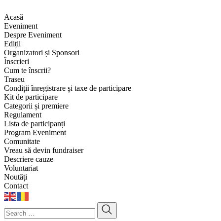
Sari
la
Acasă
conținut
Eveniment
Despre Eveniment
Ediții
Organizatori și Sponsori
Înscrieri
Cum te înscrii?
Traseu
Condiții înregistrare și taxe de participare
Kit de participare
Categorii și premiere
Regulament
Lista de participanți
Program Eveniment
Comunitate
Vreau să devin fundraiser
Descriere cauze
Voluntariat
Noutăți
Contact
Search
…