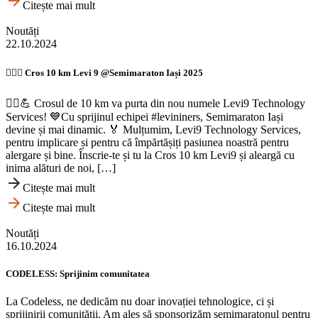
Citește mai mult
Noutăți
22.10.2024
🏃‍♂️✨ Cros 10 km Levi 9 @Semimaraton Iași 2025
🏃‍♂️💪 Crosul de 10 km va purta din nou numele Levi9 Technology
Services! 💙Cu sprijinul echipei #levininers, Semimaraton Iași
devine și mai dinamic. 🏅 Mulțumim, Levi9 Technology Services,
pentru implicare și pentru că împărtășiți pasiunea noastră pentru
alergare și bine. Înscrie-te și tu la Cros 10 km Levi9 și aleargă cu
inima alături de noi, […]
Citește mai mult
Citește mai mult
Noutăți
16.10.2024
CODELESS: Sprijinim comunitatea
La Codeless, ne dedicăm nu doar inovației tehnologice, ci și
sprijinirii comunității. Am ales să sponsorizăm semimaratonul pentru