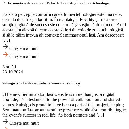
Performanță sub presiune: Valorile Focality, dincolo de tehnologie
Există o percepție conform căreia lumea tehnologiei este una rece,
definită de cifre și algoritmi. În realitate, la Focality știm că orice
soluție digitală de succes este construită și susținută de oameni. Anul
acesta, am ales să ducem aceste valori dincolo de zona tehnologică
și să le trăim într-un alt context: Semimaratonul Iași. Am descoperit
[…]
Citește mai mult
Citește mai mult
Noutăți
23.10.2024
Subsign: studiu de caz website Semimaraton Iași
„The new Semimaraton Iasi website is more than just a digital
upgrade; it’s a testament to the power of collaboration and shared
values. Subsign is proud to have been a part of this project, helping
Semimaraton Iasi grow its online presence while also contributing to
the event’s success in real life. As both partners and […]
Citește mai mult