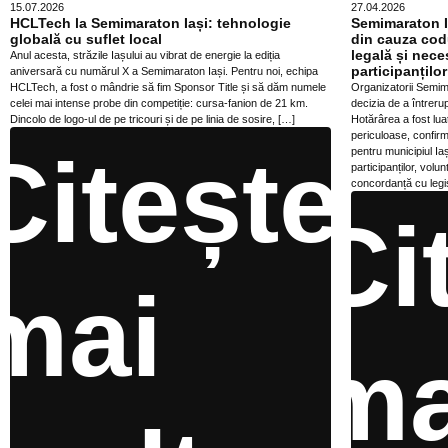
15.07.2026
27.04.2026
HCLTech la Semimaraton Iași: tehnologie
Semimaraton I
globală cu suflet local
din cauza cod
legală și nece
Anul acesta, străzile Iașului au vibrat de energie la ediția
participanților
aniversară cu numărul X a Semimaraton Iași. Pentru noi, echipa
HCLTech, a fost o mândrie să fim Sponsor Title și să dăm numele
Organizatorii Semimar
celei mai intense probe din competiție: cursa-fanion de 21 km.
decizia de a întrer
Dincolo de logo-ul de pe tricouri și de pe linia de sosire, […]
Hotărârea a fost lua
periculoase, confirm
Citește
pentru municipiul Ia
participanților, volunt
concordanță cu legis
Ci
mai
ma