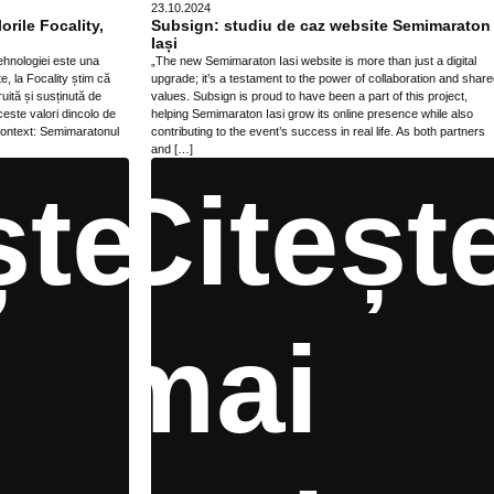
23.10.2024
rile Focality,
Subsign: studiu de caz website Semimaraton
Iași
ehnologiei este una
„The new Semimaraton Iasi website is more than just a digital
ate, la Focality știm că
upgrade; it’s a testament to the power of collaboration and shar
uită și susținută de
values. Subsign is proud to have been a part of this project,
este valori dincolo de
helping Semimaraton Iasi grow its online presence while also
 context: Semimaratonul
contributing to the event’s success in real life. As both partners
and […]
ște
Citeșt
mai