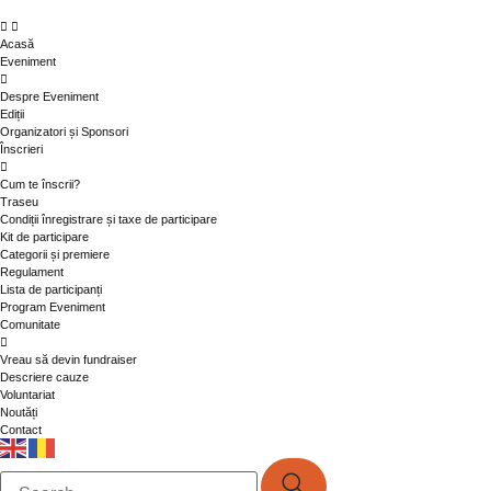
Acasă
Eveniment
Despre Eveniment
Ediții
Organizatori și Sponsori
Înscrieri
Cum te înscrii?
Traseu
Condiții înregistrare și taxe de participare
Kit de participare
Categorii și premiere
Regulament
Lista de participanți
Program Eveniment
Comunitate
Vreau să devin fundraiser
Descriere cauze
Voluntariat
Noutăți
Contact