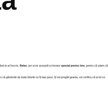
tă
ând te-ai înscris.
Relax
, am scris această scrisoare
special pentru tine
, pentru că știam că
ă gândurile de toate felurile nu îți dau pace, îți vei pregăti geanta, vei verifica că ai tot ce