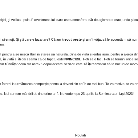
iției, și vei lua ,,pulsul” evenimentului: care este atmosfera, cât de aglomerat este, unde și c
i și emoții. Și știi care e faza tare? Că
am trecut peste
și am învățat să le acceptăm, să nu ma
em.
t pentru a se mișca liber în starea sa naturală, plină de viață și entuziasm, pentru a alerga din 
, în viață și îți dai seama că de fapt tu ești
INVINCIBIL
. Poți să o faci. Poți să termini orice s
 fi învățat ceva din asta? Scopul acestei scrisori este să îți reamintim să te bucuri de momen
ă te întorci la următoarea competiție pentru a deveni din ce în ce mai bun. Te va motiva, te va e
 nou. Noi suntem mândrii de tine orice ar fi. Ne vedem pe 23 aprilie la Semimaraton Iași 2023!
Noutăți