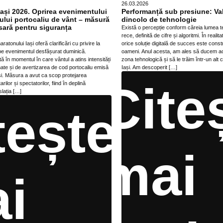
26.03.2026
ași 2026. Oprirea evenimentului
Performanță sub presiune: Valo
ului portocaliu de vânt – măsură
dincolo de tehnologie
sară pentru siguranța
Există o percepție conform căreia lumea t
rece, definită de cifre și algoritmi. În realit
atonului Iași oferă clarificări cu privire la
orice soluție digitală de succes este constr
upe evenimentul desfășurat duminică.
oameni. Anul acesta, am ales să ducem ac
tă în momentul în care vântul a atins intensități
zona tehnologică și să le trăim într-un alt
ate și de avertizarea de cod portocaliu emisă
Iași. Am descoperit […]
și. Măsura a avut ca scop protejarea
Cite
arilor și spectatorilor, fiind în deplină
lația […]
tește
mai
i