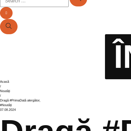
Acasă
/
Noutăți
/
Dragă #PrimaDată alergător,
#Noutăți
07.08.2024