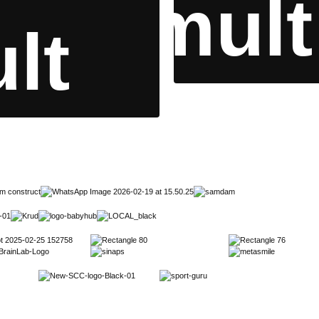
mult
lt