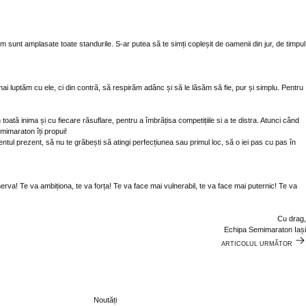
um sunt amplasate toate standurile. S-ar putea să te simți copleșit de oamenii din jur, de timpul
i luptăm cu ele, ci din contră, să respirăm adânc și să le lăsăm să fie, pur și simplu. Pentru
toată inima și cu fiecare răsuflare, pentru a îmbrățisa competițiile si a te distra. Atunci când
emimaraton îți propui!
tul prezent, să nu te grăbești să atingi perfecțiunea sau primul loc, să o iei pas cu pas în
nerva! Te va ambiționa, te va forța! Te va face mai vulnerabil, te va face mai puternic! Te va
Cu drag,
Echipa Semimaraton Iași
ARTICOLUL URMĂTOR
Noutăți