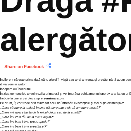
Dragă #
alergăto
Share on Facebook
Indiferent că este prima dată când alergi în viață sau te-ai antrenat și pregătit până acum pent
îți va veni în ajutor!
Începem cu începutul…
În ziua competiției, te vei trezi la prima oră și vei îmbrăca echipamentul sportiv aranjat cu gri
trebuie la tine și vei pleca spre
semimaraton
.
Pe drum, îți vor trece prin minte tot soiul de întrebări existențiale și mai puțin existențiale:
,,Oare să merg la toaletă înainte să alerg sau e ok că am mers acasă?”
,,Oare mă doare burta de la micul-dejun sau de la emoții?”
,,Oare îmi va fi rău de la micul-dejun?”
,,Oare îmi bate inima prea repede?”
,,Oare îmi bate inima prea încet?”