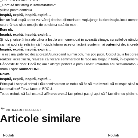
,,Oare mă voi face de râs?
,,Oare să mai merg la semimaraton?”
și lista poate continua.
Inspiră, expiră, inspiră, expiră…
Într-un final, după acest val-vârtej de discuții interioare, veți ajunge la
destinație,
locul compet
scurt rămas și de emoțiile de pe ultima sută de metri.
Este ok.
Inspiră, expiră, inspiră, expiră…
Și noi, și orice #ninja alergător a fost la un moment dat în această situație, cu astfel de gândur
ca mai apoi să realizăm că în ciuda tuturor acestor factori, suntem mai
puternici
decât cred
Inspiră, expiră, inspiră, expiră…
Tu ești mai puternic decât crezi! Atunci când nu mai poți, mai poți puțin. Corpul tău a fost crea
realizezi acest lucru, realizezi că fiecare semimaraton te face mai bogat în forță, în experiență
Gândește-te doar. Dacă toți am fi alergat perfect la primul nostru maraton sau semimaraton, am
drumul spre
number ONE.
Relax.
Inspiră, expiră, inspiră, expiră…
Principalul scop al primului tău semimaraton ar trebui să fie să te
distrezi
, să te inspiri și s
face mai bun! Te va face un EROU.
Tot ce trebuie să faci este să ai
încredere
să faci primul pas și apoi să îl faci din nou și din
ARTICOLUL PRECEDENT
Articole similare
Noutăți
Noutăți