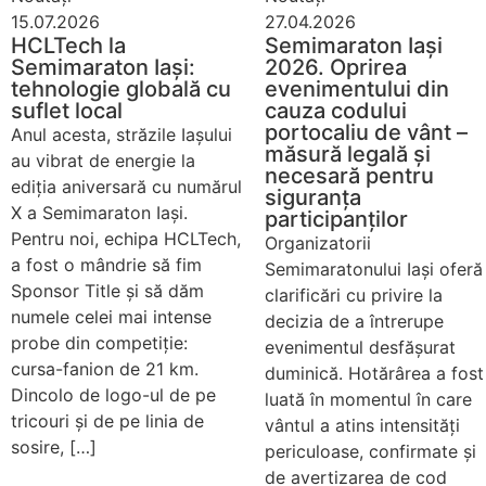
15.07.2026
27.04.2026
HCLTech la
Semimaraton Iași
Semimaraton Iași:
2026. Oprirea
tehnologie globală cu
evenimentului din
suflet local
cauza codului
portocaliu de vânt –
Anul acesta, străzile Iașului
măsură legală și
au vibrat de energie la
necesară pentru
ediția aniversară cu numărul
siguranța
X a Semimaraton Iași.
participanților
Pentru noi, echipa HCLTech,
Organizatorii
a fost o mândrie să fim
Semimaratonului Iași oferă
Sponsor Title și să dăm
clarificări cu privire la
numele celei mai intense
decizia de a întrerupe
probe din competiție:
evenimentul desfășurat
cursa-fanion de 21 km.
duminică. Hotărârea a fost
Dincolo de logo-ul de pe
luată în momentul în care
tricouri și de pe linia de
vântul a atins intensități
sosire, […]
periculoase, confirmate și
de avertizarea de cod