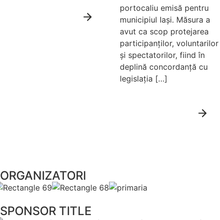
portocaliu emisă pentru
Citește mai
municipiul Iași. Măsura a
mult
avut ca scop protejarea
participanților, voluntarilor
și spectatorilor, fiind în
deplină concordanță cu
legislația […]
Citește mai
mult
ORGANIZATORI
SPONSOR TITLE