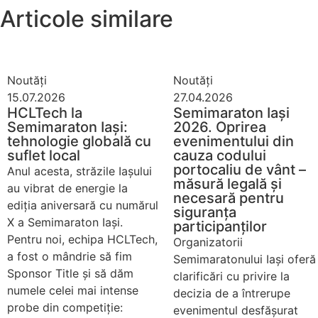
Articole similare
Noutăți
Noutăți
15.07.2026
27.04.2026
HCLTech la
Semimaraton Iași
Semimaraton Iași:
2026. Oprirea
tehnologie globală cu
evenimentului din
suflet local
cauza codului
portocaliu de vânt –
Anul acesta, străzile Iașului
măsură legală și
au vibrat de energie la
necesară pentru
ediția aniversară cu numărul
siguranța
X a Semimaraton Iași.
participanților
Pentru noi, echipa HCLTech,
Organizatorii
a fost o mândrie să fim
Semimaratonului Iași oferă
Sponsor Title și să dăm
clarificări cu privire la
numele celei mai intense
decizia de a întrerupe
probe din competiție:
evenimentul desfășurat