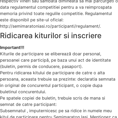
respectiv vineri sau sambata dimineata sa mai parcurgeti o
data regulamentul competitiei pentru a va reimprospata
memoria privind toate regulile competitie. Regulamentul
este disponibil pe site-ul oficial:
http://semimaratoniasi.ro/participanti/regulament/.
Ridicarea kiturilor si inscriere
Important!!!
Kiturile de participare se eliberează doar personal,
persoanei care participă, pe baza unui act de identitate
(buletin, permis de conducere, pasaport).
Pentru ridicarea kitului de participare de catre o alta
persoana, aceasta trebuie sa prezinte: declaratia semnata
in original de concurentul participant, o copie dupa
buletinul concurentului.
Pe spatele copiei de buletin, trebuie scris de mana si
semnat de catre participant:
Subsemnatul , imputernicesc pe sa ridice in numele meu
kitul de participare pentru Semimaraton Iasi. Mentionez ca