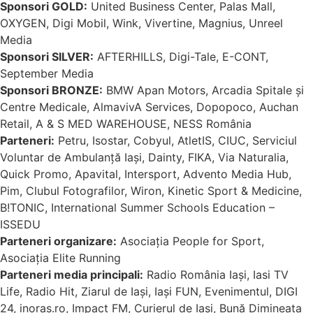
Sponsori GOLD:
United Business Center, Palas Mall,
OXYGEN, Digi Mobil, Wink, Vivertine, Magnius, Unreel
Media
Sponsori SILVER:
AFTERHILLS, Digi-Tale, E-CONT,
September Media
Sponsori BRONZE:
BMW Apan Motors, Arcadia Spitale și
Centre Medicale, AlmavivA Services, Dopopoco, Auchan
Retail, A & S MED WAREHOUSE, NESS România
Parteneri:
Petru, Isostar, Cobyul, AtletIS, CIUC, Serviciul
Voluntar de Ambulanță Iași, Dainty, FIKA, Via Naturalia,
Quick Promo, Apavital, Intersport, Advento Media Hub,
Pim, Clubul Fotografilor, Wiron, Kinetic Sport & Medicine,
B!TONIC, International Summer Schools Education –
ISSEDU
Parteneri organizare:
Asociația People for Sport,
Asociația Elite Running
Parteneri media principali:
Radio România Iași, Iasi TV
Life, Radio Hit, Ziarul de Iași, Iași FUN, Evenimentul, DIGI
24, inoras.ro, Impact FM, Curierul de Iași, Bună Dimineața