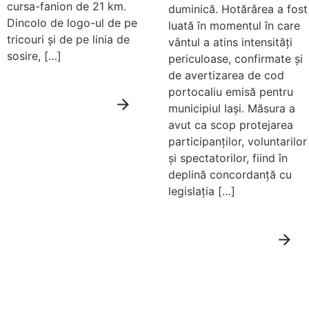
cursa-fanion de 21 km.
duminică. Hotărârea a fost
Dincolo de logo-ul de pe
luată în momentul în care
tricouri și de pe linia de
vântul a atins intensități
sosire, […]
periculoase, confirmate și
de avertizarea de cod
portocaliu emisă pentru
Citește mai
municipiul Iași. Măsura a
mult
avut ca scop protejarea
participanților, voluntarilor
și spectatorilor, fiind în
deplină concordanță cu
legislația […]
Citește mai
mult