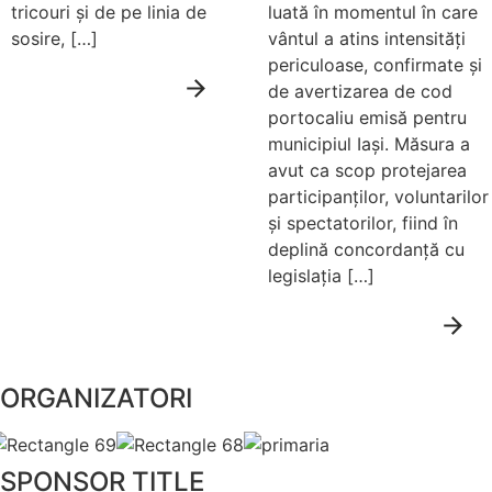
tricouri și de pe linia de
luată în momentul în care
sosire, […]
vântul a atins intensități
periculoase, confirmate și
Citește mai
de avertizarea de cod
mult
portocaliu emisă pentru
municipiul Iași. Măsura a
avut ca scop protejarea
participanților, voluntarilor
și spectatorilor, fiind în
deplină concordanță cu
legislația […]
Citește mai
mult
ORGANIZATORI
SPONSOR TITLE