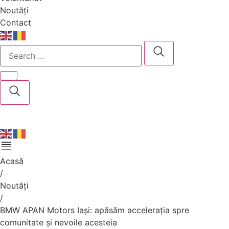
Noutăți
Contact
Search
…
ÎNSCRIERI
Acasă
/
Noutăți
/
BMW APAN Motors Iași: apăsăm accelerația spre
comunitate și nevoile acesteia