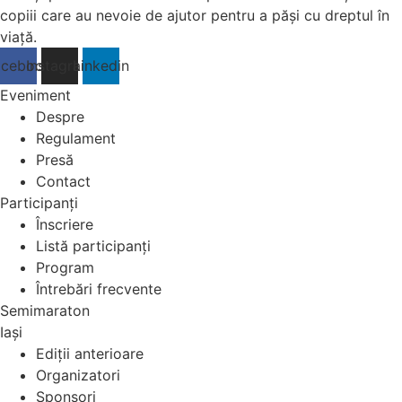
copiii care au nevoie de ajutor pentru a păși cu dreptul în
viață.
acebook
Instagram
Linkedin
Eveniment
Despre
Regulament
Presă
Contact
Participanți
Înscriere
Listă participanți
Program
Întrebări frecvente
Semimaraton
Iași
Ediții anterioare
Organizatori
Sponsori