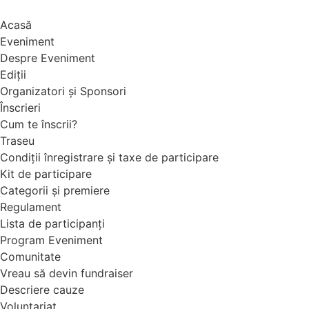
Sari
la
Acasă
conținut
Eveniment
Despre Eveniment
Ediții
Organizatori și Sponsori
Înscrieri
Cum te înscrii?
Traseu
Condiții înregistrare și taxe de participare
Kit de participare
Categorii și premiere
Regulament
Lista de participanți
Program Eveniment
Comunitate
Vreau să devin fundraiser
Descriere cauze
Voluntariat