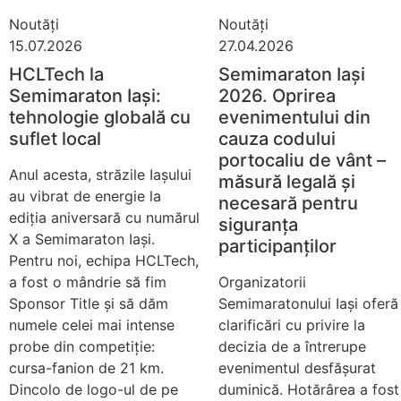
Noutăți
Noutăți
15.07.2026
27.04.2026
HCLTech la
Semimaraton Iași
Semimaraton Iași:
2026. Oprirea
tehnologie globală cu
evenimentului din
suflet local
cauza codului
portocaliu de vânt –
Anul acesta, străzile Iașului
măsură legală și
au vibrat de energie la
necesară pentru
ediția aniversară cu numărul
siguranța
X a Semimaraton Iași.
participanților
Pentru noi, echipa HCLTech,
a fost o mândrie să fim
Organizatorii
Sponsor Title și să dăm
Semimaratonului Iași oferă
numele celei mai intense
clarificări cu privire la
probe din competiție:
decizia de a întrerupe
cursa-fanion de 21 km.
evenimentul desfășurat
Dincolo de logo-ul de pe
duminică. Hotărârea a fost